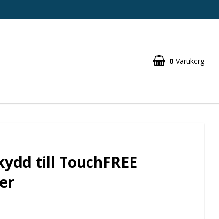
0
Varukorg
ydd till TouchFREE
er