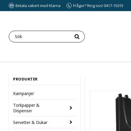
Betala säkert med Klarna
Frågor? Ring oss! 0417-15015
PRODUKTER
Kampanjer
Torkpapper &
Dispenser
Servetter & Dukar