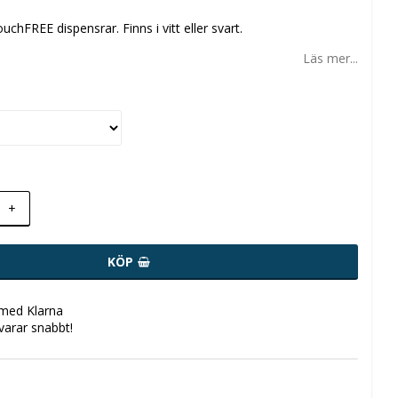
uchFREE dispensrar. Finns i vitt eller svart.
Läs mer...
+
KÖP
 med Klarna
svarar snabbt!