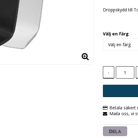
Droppskydd till To
Välj en färg
-
Betala säkert
Maila oss, vi 
DELA