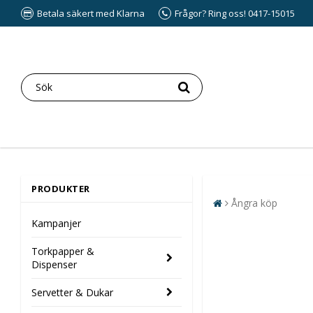
Betala säkert med Klarna
Frågor? Ring oss! 0417-15015
PRODUKTER
Ångra köp
Kampanjer
Torkpapper &
Dispenser
Servetter & Dukar