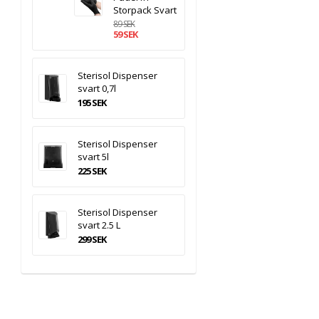
Storpack Svart
89 SEK
59 SEK
Sterisol Dispenser
svart 0,7l
195 SEK
Sterisol Dispenser
svart 5l
225 SEK
Sterisol Dispenser
svart 2.5 L
299 SEK