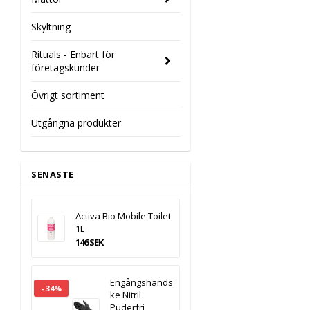
Skyltning
Rituals - Enbart för
företagskunder
Övrigt sortiment
Utgångna produkter
SENASTE
Activa Bio Mobile Toilet
1L
146 SEK
Engångshands
- 34%
ke Nitril
Puderfri