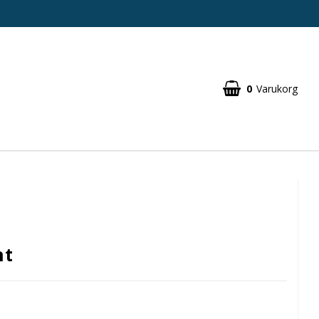
0
Varukorg
nt