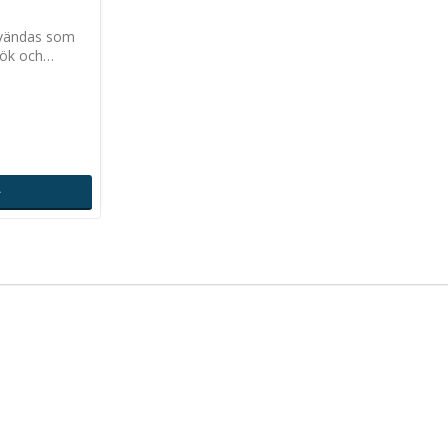
nvändas som
nkök och…