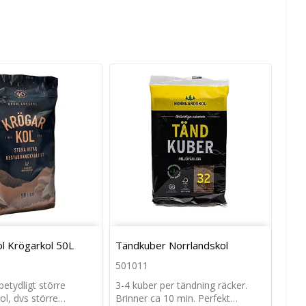
l Krögarkol 50L
Tändkuber Norrlandskol
501011
betydligt större
3-4 kuber per tändning räcker.
kol, dvs större…
Brinner ca 10 min. Perfekt…