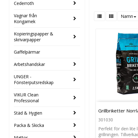
Cederroth
Vagnar från
Namn
Kongamek
Kopieringspapper &
skrivarpapper
Gaffelpärmar
Arbetshandskar
UNGER -
Fönsterputsredskap
VIKUR Clean
Professional
Grillbriketter Norr
Städ & Hygien
301030
Packa & Skicka
Perfekt för den lite 
grillningen. Tillverka
Mattor