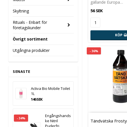
gällande Europa…
56 SEK
Skyltning
Rituals - Enbart för
företagskunder
KÖP
Övrigt sortiment
Utgångna produkter
- 36%
SENASTE
Activa Bio Mobile Toilet
1L
146 SEK
Engångshands
- 34%
Tändvätska Frosty
ke Nitril
Puderfri