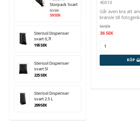
40010
Storpack Svart
89 SEK
Går även bra att a
59 SEK
bränsle till fotoge
56 SEK
36 SEK
Sterisol Dispenser
svart 0,7l
195 SEK
KÖP
Sterisol Dispenser
svart 5l
225 SEK
Sterisol Dispenser
svart 2.5 L
299 SEK