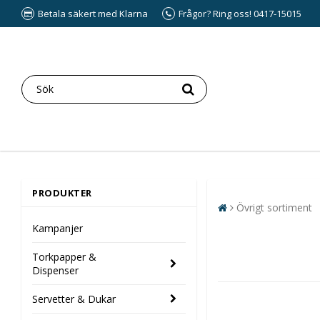
Betala säkert med Klarna
Frågor? Ring oss! 0417-15015
PRODUKTER
Övrigt sortiment
Kampanjer
Torkpapper &
Dispenser
Servetter & Dukar