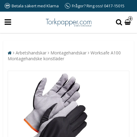
Betala säkert med Klarna
Frågor? Ring oss! 0417-15015
0
Arbetshandskar
Montagehandskar
Worksafe A100
Montagehandske konstläder