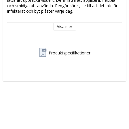
lätta att upptäcka visuellt. De är lätta att applicera, flexibla 
och smidiga att använda. Rengör såret, se till att det inte är 
infekterat och byt plåster varje dag.

* Hög kvalitet

Visa mer
* Allergitestade

* Smidiga och lätta att använda

Innehåll
Varje refill innehåller 35 plåster (21 st 72x19mm och 14 st 
Produktspecifikationer
72x25mm) 6 refiller/ask