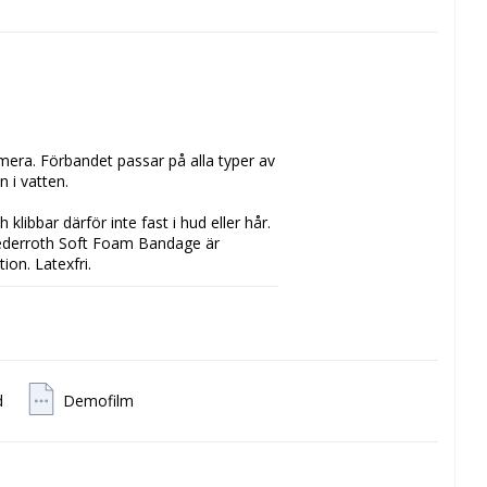
mera. Förbandet passar på alla typer av 
 i vatten.

libbar därför inte fast i hud eller hår. 
Cederroth Soft Foam Bandage är 
on. Latexfri.

d
Demofilm