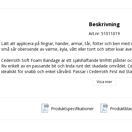
Beskrivning
Art.nr: 51011019
Lätt att applicera på fingrar, händer, armar, tår, fötter och ben med 
små sår oberoende av värme, kyla, vått eller torrt och sitter kvar även
Cederroth Soft Foam Bandage är ett självhäftande limfritt plåster och k
Riv enkelt av en passande bit och linda runt det skadade området. 
idealiskt för snabb och enkel sårvård. Passar i Cederroth First Aid Stati
Visa mer
* Snabb och enkel att använda

* Elastiskt.

* Limfritt plåster

* Kan användas i vatten

* Självhäftande

Produktspecifikationer
Produktbla
Innehåll
En 2-meters rulle med bredd 6 cm. Säljs i 1-pack. Beige färg.