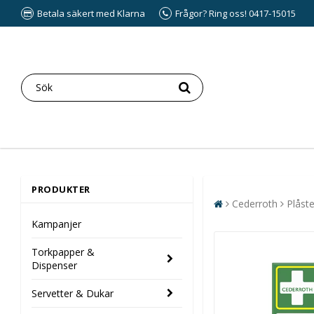
Betala säkert med Klarna
Frågor? Ring oss! 0417-15015
PRODUKTER
Cederroth
Plåste
Kampanjer
Torkpapper &
Dispenser
Servetter & Dukar