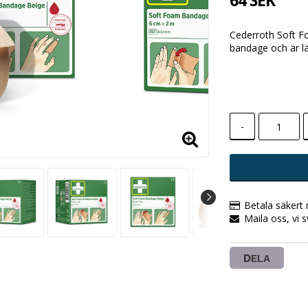
64 SEK
Cederroth Soft F
bandage och är lä
-
Betala säkert
Maila oss, vi 
DELA