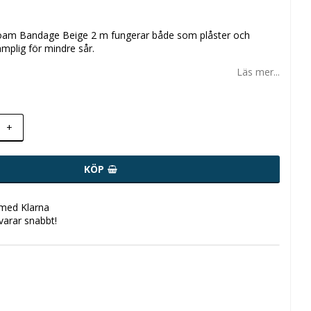
oam Bandage Beige 2 m fungerar både som plåster och
mplig för mindre sår.
Läs mer...
+
KÖP
 med Klarna
svarar snabbt!