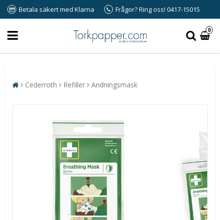
Betala säkert med Klarna
Frågor? Ring oss! 0417-15015
0
Cederroth
Refiller
Andningsmask