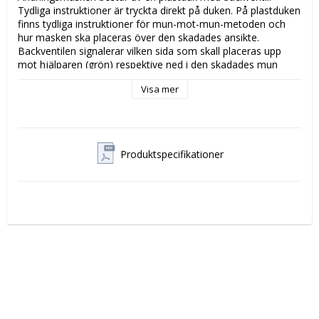
Tydliga instruktioner är tryckta direkt på duken. På plastduken 
finns tydliga instruktioner för mun-mot-mun-metoden och 
hur masken ska placeras över den skadades ansikte. 
Backventilen signalerar vilken sida som skall placeras upp 
mot hjälparen (grön) respektive ned i den skadades mun 
(röd). Plastdukens storlek minskar risken för att hjälparen 
Visa mer
kommer i kontakt med blod eller uppkastningar från den 
skadade. Munstyckets utformning tvingar hjälparen att gapa 
stort och pressa sina läppar runt den skadades mun så att 
det sluter tätt. Backventilen har stora hål vilket minskar 
motståndet och underlättar för hjälparen att orka genomföra 
Produktspecifikationer
ett längre pass konstgjord andning.

* Hjälpmedel för att ge mun-till-mun-andning

* Tydliga instruktioner är tryckta direkt på duken

Innehåll
1 st andningsmask med backventil