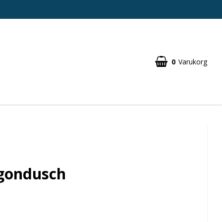
0
Varukorg
Ögondusch