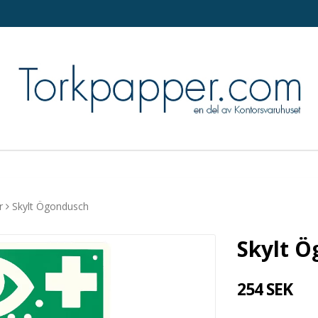
r
Skylt Ögondusch
Skylt 
254 SEK