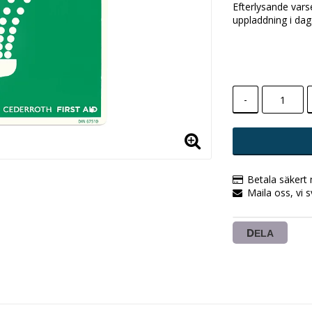
Efterlysande vars
uppladdning i dags
-
Betala säkert
Maila oss, vi 
DELA