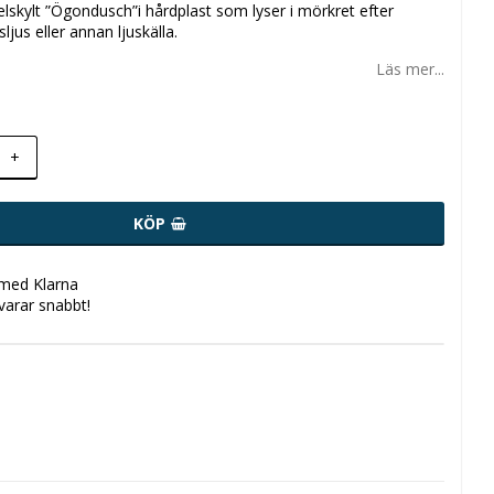
elskylt ”Ögondusch”i hårdplast som lyser i mörkret efter
ljus eller annan ljuskälla.
Läs mer...
+
KÖP
 med Klarna
svarar snabbt!