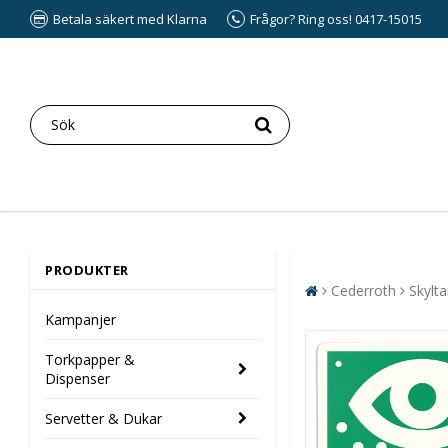
Betala säkert med Klarna
Frågor? Ring oss! 0417-15015
PRODUKTER
Cederroth
Skylta
Kampanjer
Torkpapper &
Dispenser
Servetter & Dukar