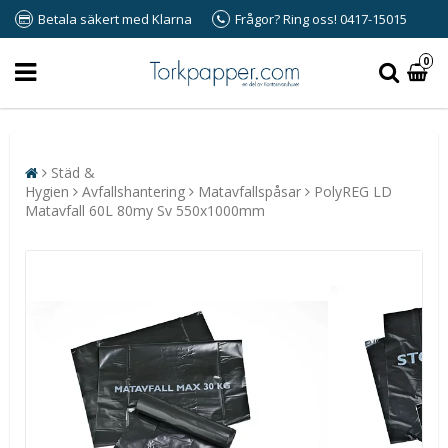
Betala säkert med Klarna
Frågor? Ring oss! 0417-15015
0
Städ &
Hygien
Avfallshantering
Matavfallspåsar
PolyREG LD
Matavfall 60L 80my Sv 550x1000mm