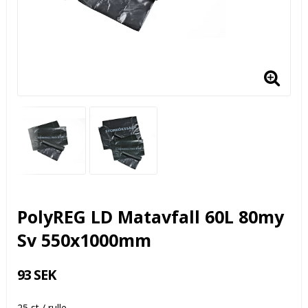
PolyREG LD Matavfall 60L 80my
Sv 550x1000mm
93 SEK
25 st / rulle