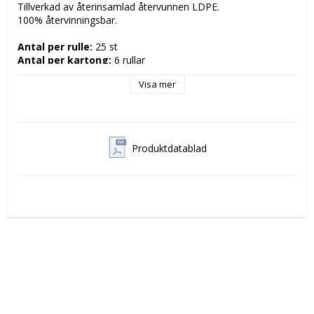
Tillverkad av återinsamlad återvunnen LDPE. 

100% återvinningsbar.

Antal per rulle:
Antal per kartong:
 6 rullar

Visa mer
Enhet:
 1 rulle
Produktdatablad