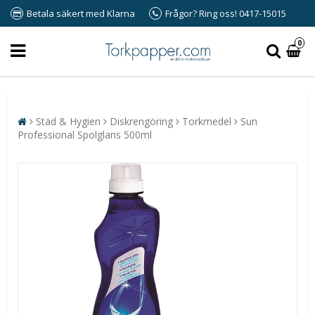
Betala säkert med Klarna
Frågor? Ring oss! 0417-15015
0
Städ & Hygien
Diskrengöring
Torkmedel
Sun
Professional Spolglans 500ml