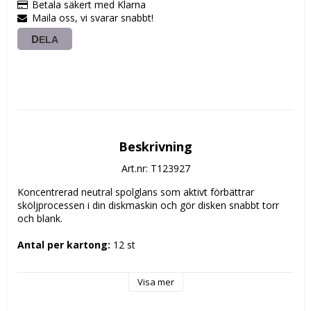
Betala säkert med Klarna
Maila oss, vi svarar snabbt!
DELA
Beskrivning
Art.nr: T123927
Koncentrerad neutral spolglans som aktivt förbättrar 
sköljprocessen i din diskmaskin och gör disken snabbt torr 
och blank.

Antal per kartong:
 12 st

Enhet:
 1 st
Visa mer