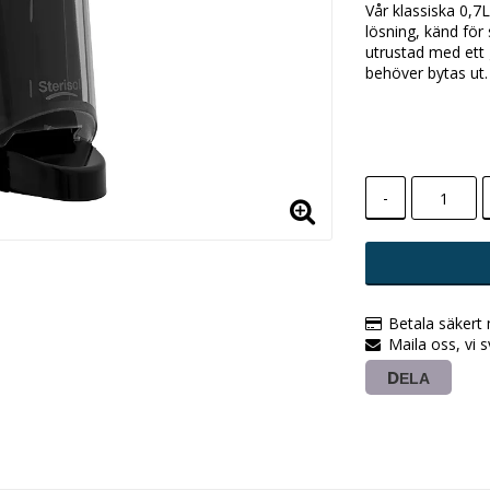
Vår klassiska 0,7
lösning, känd för 
utrustad med ett g
behöver bytas ut.
-
Betala säkert
Maila oss, vi 
DELA