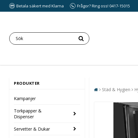
Betala säkert med Klarna
Frågor? Ring oss! 0417-15015
PRODUKTER
Städ & Hygien
H
Kampanjer
Torkpapper &
Dispenser
Servetter & Dukar