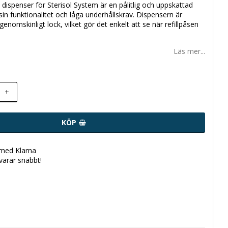
L dispenser för Sterisol System är en pålitlig och uppskattad
sin funktionalitet och låga underhållskrav. Dispensern är
enomskinligt lock, vilket gör det enkelt att se när refillpåsen
Läs mer...
+
KÖP
 med Klarna
svarar snabbt!