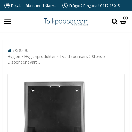
Betala säkert med Klarna
Frågor? Ring oss! 0417-15015
0
Städ &
Hygien
Hygienprodukter
Tvåldispensers
Sterisol
Dispenser svart 5l