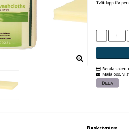
Tvättlapp för per
-
Betala säkert
Maila oss, vi 
DELA
Beskrivning