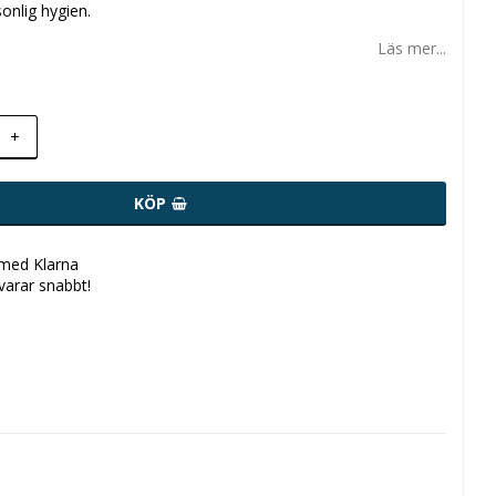
sonlig hygien.
Läs mer...
+
KÖP
 med Klarna
svarar snabbt!