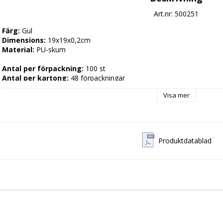
Art.nr: 500251
Färg:
Dimensions:
Material:
 PU-skum

Antal per förpackning:
Antal per kartong:
 48 förpackningar

Visa mer
Enhet:
 1 förpackning
Produktdatablad