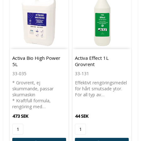
Activa Bio High Power
Activa Effect 1L
5L
Grovrent
33-035
33-131
* Grovrent, ej
Effektivt rengöringsmedel
skummande, passar
för hårt smutsade ytor.
skurmaskin
För all typ av…
* Kraftfull formula,
rengöring med…
473 SEK
44 SEK