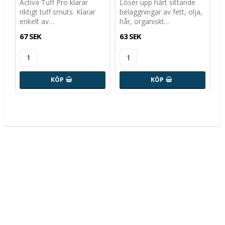
Activa Tuff Pro klarar
Löser upp hårt sittande
riktigt tuff smuts. Klarar
beläggningar av fett, olja,
enkelt av…
hår, organiskt…
67 SEK
63 SEK
KÖP
KÖP