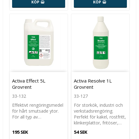
KÖP
KÖP
Activa Effect 5L
Activa Resolve 1L
Grovrent
Grovrent
33-132
33-127
Effektivt rengöringsmedel
För storkök, industri och
för hårt smutsade ytor.
verkstadsrengöring.
För all typ av…
Perfekt för kakel, rostfritt,
klinkerplattor, fritöser,…
195 SEK
54 SEK