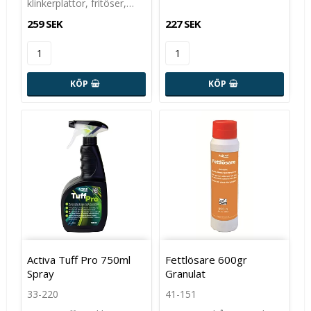
klinkerplattor, fritöser,…
259 SEK
227 SEK
KÖP
KÖP
Activa Tuff Pro 750ml
Fettlösare 600gr
Spray
Granulat
33-220
41-151