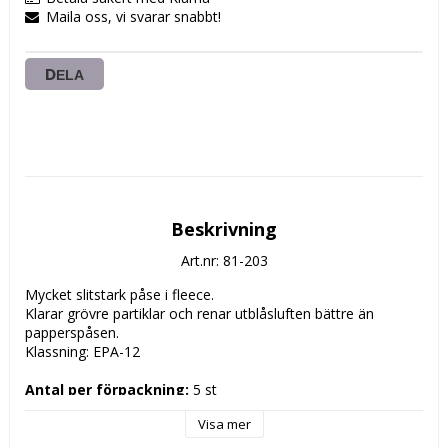
Maila oss, vi svarar snabbt!
DELA
Beskrivning
Art.nr: 81-203
Mycket slitstark påse i fleece. 

Klarar grövre partiklar och renar utblåsluften bättre än 
papperspåsen.

Klassning: EPA-12

Antal per förpackning:
Antal per kartong:
 20 förpackningar

Visa mer
Enhet:
 1 förpackning