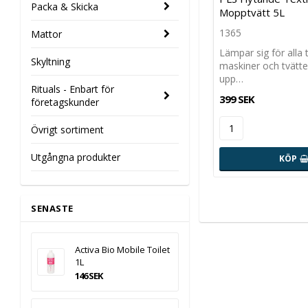
Packa & Skicka
Mopptvätt 5L
1365
Mattor
Lämpar sig för alla 
Skyltning
maskiner och tvätt
upp…
Rituals - Enbart för
399 SEK
företagskunder
Övrigt sortiment
Utgångna produkter
KÖP
SENASTE
Activa Bio Mobile Toilet
1L
146 SEK