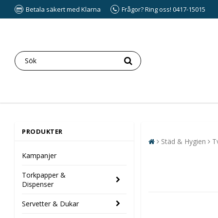
Betala säkert med Klarna
Frågor? Ring oss! 0417-15015
PRODUKTER
Städ & Hygien
T
Kampanjer
Torkpapper &
Dispenser
Servetter & Dukar