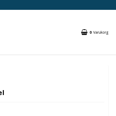
0
Varukorg
el