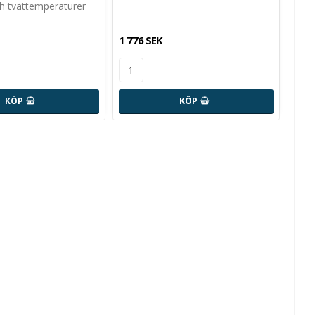
h tvättemperaturer
1 776 SEK
KÖP
KÖP