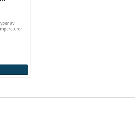
typer av
emperaturer