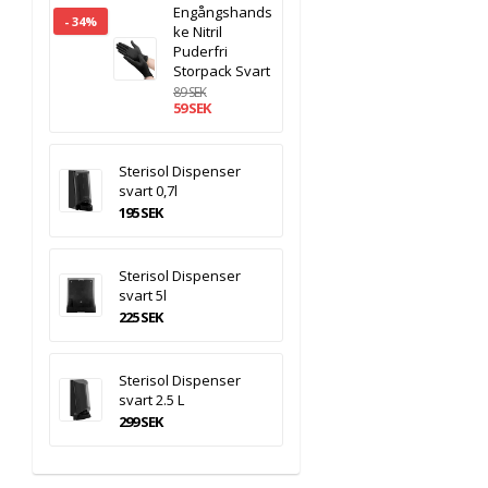
Engångshands
- 34%
ke Nitril
Puderfri
Storpack Svart
89 SEK
59 SEK
Sterisol Dispenser
svart 0,7l
195 SEK
Sterisol Dispenser
svart 5l
225 SEK
Sterisol Dispenser
svart 2.5 L
299 SEK