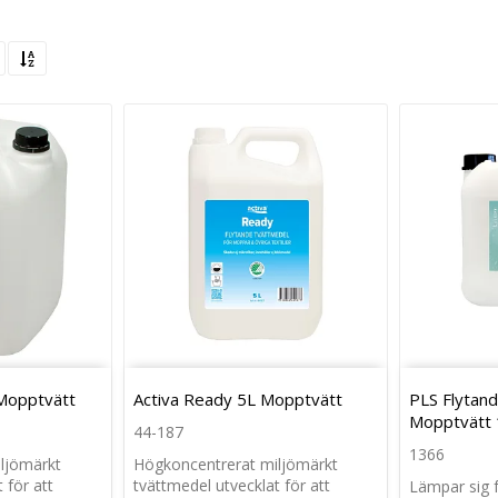
Mopptvätt
Activa Ready 5L Mopptvätt
PLS Flytand
Mopptvätt 
44-187
1366
ljömärkt
Högkoncentrerat miljömärkt
 för att
tvättmedel utvecklat för att
Lämpar sig f