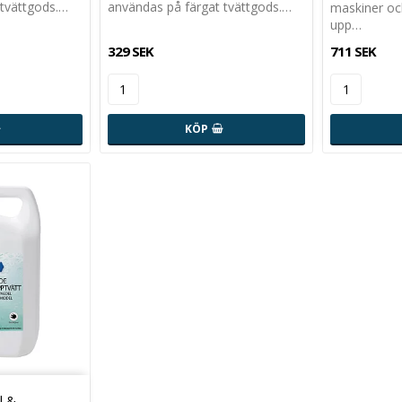
 tvättgods.…
användas på färgat tvättgods.…
maskiner oc
upp…
329 SEK
711 SEK
KÖP
l &