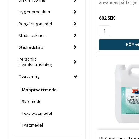
Diskrengöring
användas på färgat
Hygienprodukter
602 SEK
Rengöringsmedel
Städmaskiner
KÖP
Städredskap
Personlig
skyddsutrustning
Tvättning
Mopptvättmedel
Sköljmedel
Textiltvättmedel
Tvättmedel
PLS Flytande Texti