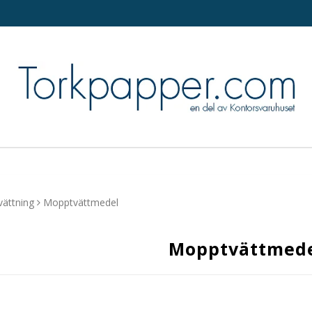
vättning
Mopptvättmedel
Mopptvättmed