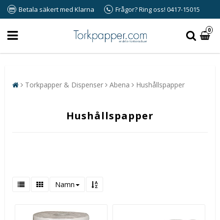
Betala säkert med Klarna
Frågor? Ring oss! 0417-15015
0
Torkpapper & Dispenser
Abena
Hushållspapper
Hushållspapper
Namn