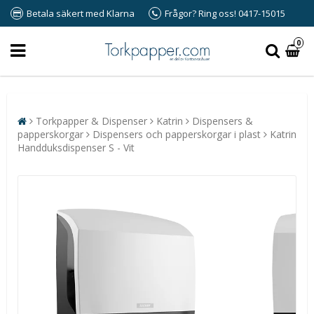
Betala säkert med Klarna
Frågor? Ring oss! 0417-15015
0
Torkpapper & Dispenser
Katrin
Dispensers &
papperskorgar
Dispensers och papperskorgar i plast
Katrin
Handduksdispenser S - Vit