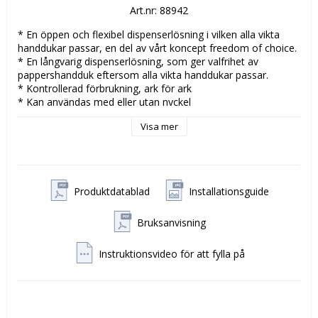
Art.nr: 88942
* En öppen och flexibel dispenserlösning i vilken alla vikta 
handdukar passar, en del av vårt koncept freedom of choice.

* En långvarig dispenserlösning, som ger valfrihet av 
pappershandduk eftersom alla vikta handdukar passar.

* Kontrollerad förbrukning, ark för ark

* Kan användas med eller utan nyckel

* Transparant bakstycke för enkel installation

Visa mer
* Lätt att kontrollera pappersnivån, tack vare transparanta 
sidopaneler

* Locket öppnas nedåt, för enkel påfyllnad i trånga 
utrymmen

Produktdatablad
Installationsguide
Enhet:
 1 st
Bruksanvisning
Instruktionsvideo för att fylla på