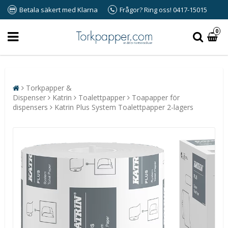
Betala säkert med Klarna
Frågor? Ring oss! 0417-15015
0
Torkpapper &
Dispenser
Katrin
Toalettpapper
Toapapper för
dispensers
Katrin Plus System Toalettpapper 2-lagers