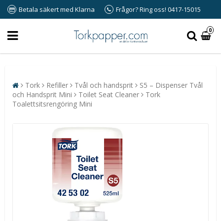
Betala säkert med Klarna
Frågor? Ring oss! 0417-15015
0
Tork
Refiller
Tvål och handsprit
S5 – Dispenser Tvål
och Handsprit Mini
Toilet Seat Cleaner
Tork
Toalettsitsrengöring Mini