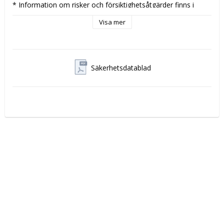
* Information om risker och försiktighetsåtgärder finns i 
säkerhetsdatabladet

Visa mer
System:
Utseende:
Doft:
Innehåll:
Säkerhetsdatablad
Färg:
Kvalitetsnivå:
 Premium

Antal per förpackning:
 8 st

Enhet:
 1 st

Referenser
Minskar avfallet: Flaskan krymper ihop efter hand, vilket 
minskar avfallsvolymen med 70 %*
