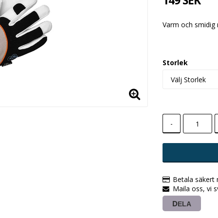
149 SEK
Varm och smidig 
Storlek
-
Betala säkert
Maila oss, vi 
DELA