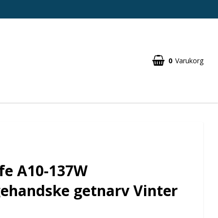
0
Varukorg
fe A10-137W
ehandske getnarv Vinter