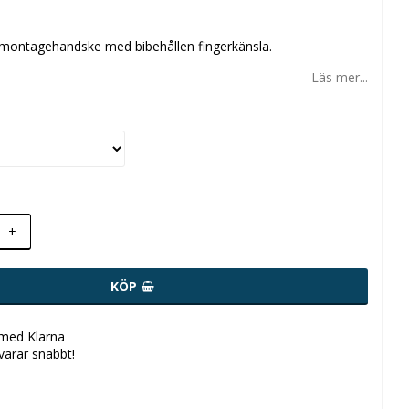
montagehandske med bibehållen fingerkänsla.
Läs mer...
+
KÖP
 med Klarna
svarar snabbt!