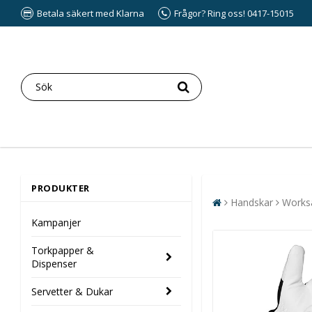
Betala säkert med Klarna
Frågor? Ring oss! 0417-15015
PRODUKTER
Handskar
Works
Kampanjer
Torkpapper &
Dispenser
Servetter & Dukar