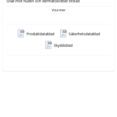
Snäll mot huden och dermatologiskt testad

Effektiv mot svåra fläckar och lämplig för färgade tyger

Visa mer
Aktiv redan vid 30 °C

Bruksanvisning
Försök att tvätta med full maskin.

Kontakta din lokala återvinningscentral för att kassera den 
Produktdatablad
Säkerhetsdatablad
tomma förpackningen.

Rätt dosering och temperatur sparar kostnader och 
Skyddsblad
minimerar miljöpåverkan.

Se doseringsrekommendationen i följande tabell.

Följ rekommendationerna i doseringstabellen och dosera 
produkten enligt följande.

Enhet:
 1 st