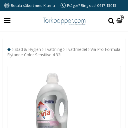
Betala säkert med Klarna
Frågor? Ring oss! 0417-15015
0
Städ & Hygien
Tvättning
Tvättmedel
Via Pro Formula
Flytande Color Sensitive 4.32L